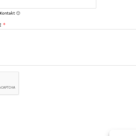
 Kontakt 🙂
t
*