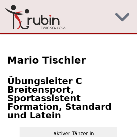
SACHSENPOKALSERIE 2023
SACHSENPOKALSERIE 2022
Mario Tischler
TAF DEUTSCHE MEISTERSCHAFT HIPHOP, HIPHOP BATTLES, POPPING & PRODUCTIONS
Übungsleiter C
Breitensport,
Sportassistent
SACHSENPOKALSERIE 2021
Formation, Standard
und Latein
aktiver Tänzer in