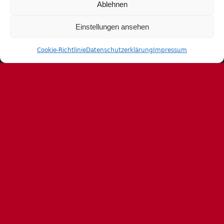
Ablehnen
Einstellungen ansehen
Cookie-Richtlinie
Datenschutzerklärung
Impressum
Archiv
Archiv
Allianz HV Lena Hager
Downloads
Impressum
Kontakt