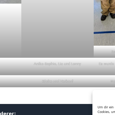
So
Anika-Sophie, Lia und Lenny
Es wurde 
Küche und Verkauf
Ma
Um dir ein
Cookies, u
derer:
Arch