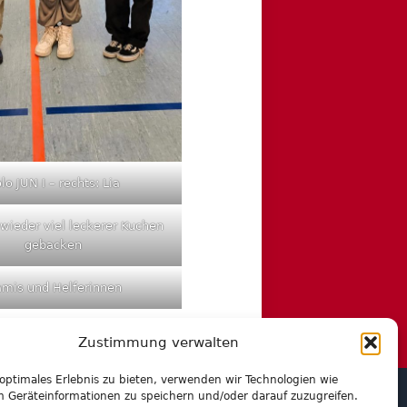
lo JUN I – rechts: Lia
wieder viel leckerer Kuchen
gebacken
mis und Helferinnen
Zustimmung verwalten
 optimales Erlebnis zu bieten, verwenden wir Technologien wie
m Geräteinformationen zu speichern und/oder darauf zuzugreifen.
iv