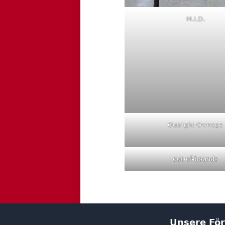
M.I.D.
Outright Ownage
out-of-bounds
Unsere För