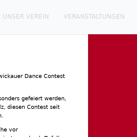
UNSER VEREIN
VERANSTALTUNGEN
wickauer Dance Contest
esonders gefeiert werden,
z, diesen Contest seit
n.
che vor