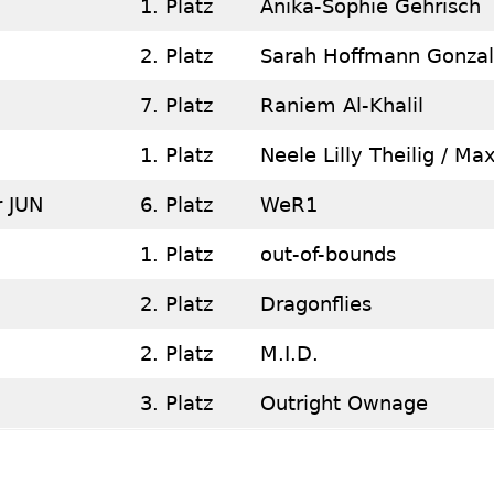
1. Platz
Anika-Sophie Gehrisch
2. Platz
Sarah Hoffmann Gonzal
7. Platz
Raniem Al-Khalil
1. Platz
Neele Lilly Theilig / Ma
 JUN
6. Platz
WeR1
1. Platz
out-of-bounds
2. Platz
Dragonflies
2. Platz
M.I.D.
3. Platz
Outright Ownage