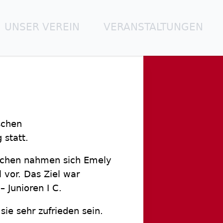
UNSER VEREIN
VERANSTALTUNGEN
schen
 statt.
ochen nahmen sich Emely
 vor. Das Ziel war
– Junioren I C.
sie sehr zufrieden sein.